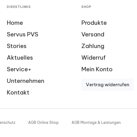
DIREKTLINKS
SHOP
Home
Produkte
Servus PVS
Versand
Stories
Zahlung
Aktuelles
Widerruf
Service+
Mein Konto
Unternehmen
V
e
r
t
r
a
g
w
i
d
e
r
r
u
f
e
n
Kontakt
enschutz
AGB Online Shop
AGB Montage & Leistungen