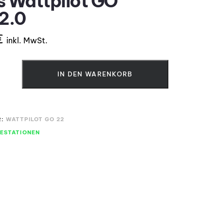
s Wattpilot GO
2.0
€
inkl. MwSt.
IN DEN WARENKORB
R:
WATTPILOT GO 22
ESTATIONEN