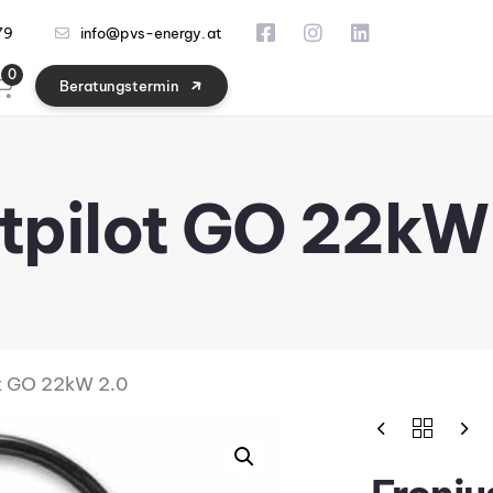
79
info@pvs-energy.at
0
B
e
r
a
t
u
n
g
s
t
e
r
m
i
n
tpilot GO 22kW
ot GO 22kW 2.0