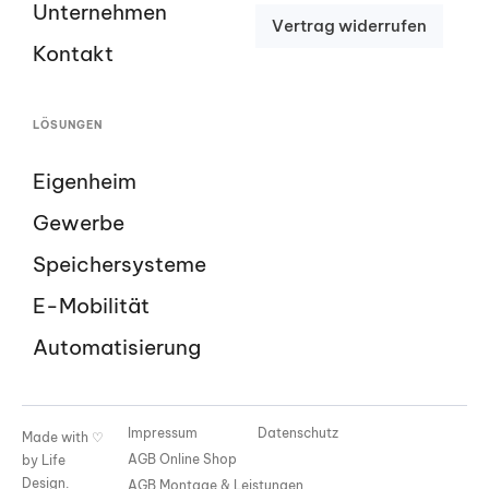
Unternehmen
V
e
r
t
r
a
g
w
i
d
e
r
r
u
f
e
n
Kontakt
LÖSUNGEN
Eigenheim
Gewerbe
Speichersysteme
E-Mobilität
Automatisierung
Impressum
Datenschutz
Made with ♡
AGB Online Shop
by
Life
Design
.
AGB Montage & Leistungen