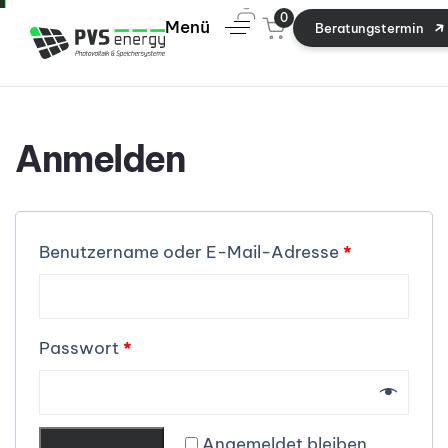
0
Menü
B
e
r
a
t
u
n
g
s
t
e
r
m
i
n
Anmelden
Benutzername oder E-Mail-Adresse
*
Passwort
*
Angemeldet bleiben